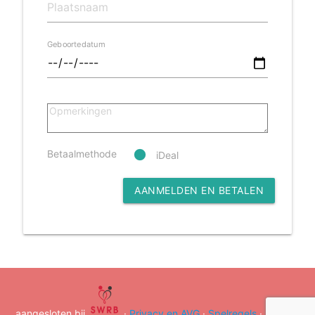
Geboortedatum
Betaalmethode
iDeal
AANMELDEN EN BETALEN
aangesloten bij
·
Privacy en AVG
·
Spelregels
·