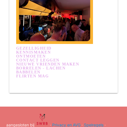
GEZELLIGHEID
KENNISMAKEN
ONTMOETEN
CONTACT LEGGEN
NIEUWE VRIENDEN MAKEN
BORRELEN - LACHEN
BABBELEN
FLIRTEN MAG
aangesloten bij
·
Privacy en AVG
·
Spelregels
·